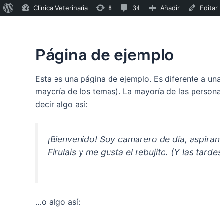
Ir
Acerca
8
34
Clinica Veterinaria
8
34
Añadir
Editar
al
de
actualizaciones
comentarios
contenido
WordPress
disponibles
en
Página de ejemplo
moderación
Esta es una página de ejemplo. Es diferente a un
mayoría de los temas). La mayoría de las persona
decir algo así:
¡Bienvenido! Soy camarero de día, aspiran
Firulais y me gusta el rebujito. (Y las tarde
…o algo así: